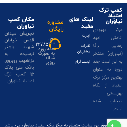
کمپ ترک
اعتیاد
لینک های
مکان کمپ
نیاوران
مشاوره
مفید
نیاوران
رایگان
مرکز بهبودی
تجریش میدان
آپارت
اقامتی امید
021-
قدس خیابان
22785412
رهایی راگا
نظرات
شهید باهنر
همه روزه
مشتریان
(نیاوران) مفتخر
به صورت
نرسیده به
شبانه
دزاشیب روبروی
به این است چند
اینستاگرام
روزی
بانک ملی پلاک
دوره به عنوان
۹۶ کمپ ترک
بهترین مرکز ترک
اعتیاد نیاوران
اعتیاد از نگاه
بهزیستی
انتخاب شده
02122785405
است.
تمامی حقوق این سایت متعلق به مرکز ترک اعتیاد نیاوران می باشد.