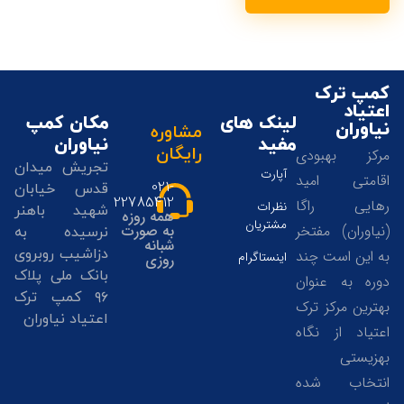
کمپ ترک
اعتیاد
لینک های
مکان کمپ
نیاوران
مشاوره
مفید
نیاوران
رایگان
مرکز بهبودی
تجریش میدان
آپارت
اقامتی امید
021-
قدس خیابان
22785412
رهایی راگا
نظرات
شهید باهنر
همه روزه
مشتریان
(نیاوران) مفتخر
به صورت
نرسیده به
شبانه
دزاشیب روبروی
به این است چند
اینستاگرام
روزی
بانک ملی پلاک
دوره به عنوان
۹۶ کمپ ترک
بهترین مرکز ترک
اعتیاد نیاوران
اعتیاد از نگاه
بهزیستی
انتخاب شده
02122785405