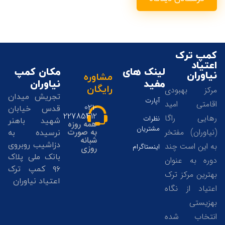
کمپ ترک
اعتیاد
لینک های
مکان کمپ
نیاوران
مشاوره
مفید
نیاوران
رایگان
مرکز بهبودی
تجریش میدان
آپارت
اقامتی امید
021-
قدس خیابان
22785412
رهایی راگا
نظرات
شهید باهنر
همه روزه
مشتریان
(نیاوران) مفتخر
به صورت
نرسیده به
شبانه
دزاشیب روبروی
به این است چند
اینستاگرام
روزی
بانک ملی پلاک
دوره به عنوان
۹۶ کمپ ترک
بهترین مرکز ترک
اعتیاد نیاوران
اعتیاد از نگاه
بهزیستی
انتخاب شده