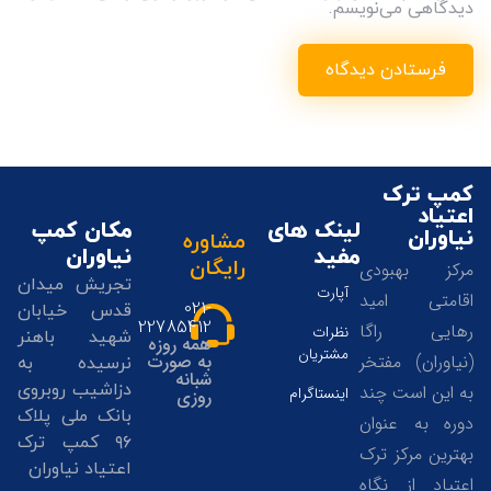
دیدگاهی می‌نویسم.
کمپ ترک
اعتیاد
لینک های
مکان کمپ
نیاوران
مشاوره
مفید
نیاوران
رایگان
مرکز بهبودی
تجریش میدان
آپارت
اقامتی امید
021-
قدس خیابان
22785412
رهایی راگا
نظرات
شهید باهنر
همه روزه
مشتریان
(نیاوران) مفتخر
به صورت
نرسیده به
شبانه
دزاشیب روبروی
به این است چند
اینستاگرام
روزی
بانک ملی پلاک
دوره به عنوان
۹۶ کمپ ترک
بهترین مرکز ترک
اعتیاد نیاوران
اعتیاد از نگاه