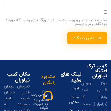
ذخیره نام، ایمیل و وبسایت من در مرورگر برای زمانی که دوباره
دیدگاهی می‌نویسم.
کمپ ترک
اعتیاد
لینک های
مکان کمپ
نیاوران
مشاوره
مفید
نیاوران
رایگان
مرکز بهبودی
تجریش میدان
آپارت
اقامتی امید
021-
قدس خیابان
22785412
رهایی راگا
نظرات
شهید باهنر
همه روزه
مشتریان
(نیاوران) مفتخر
به صورت
نرسیده به
شبانه
دزاشیب روبروی
به این است چند