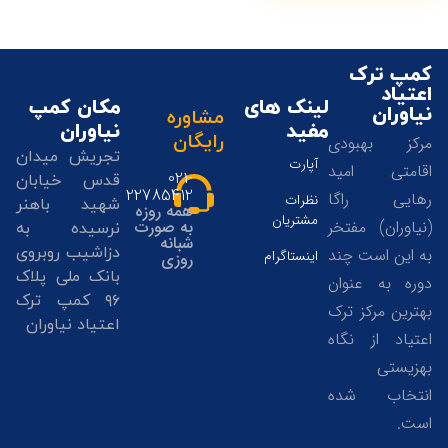
کمپ ترک
اعتیاد
لینک های
مکان کمپ
نیاوران
مشاوره
مفید
نیاوران
رایگان
مرکز بهبودی
تجریش میدان
آپارت
اقامتی امید
021-
قدس خیابان
22785412
رهایی راگا
نظرات
شهید باهنر
همه روزه
مشتریان
(نیاوران) مفتخر
به صورت
نرسیده به
شبانه
دزاشیب روبروی
به این است چند
اینستاگرام
روزی
بانک ملی پلاک
دوره به عنوان
۹۶ کمپ ترک
بهترین مرکز ترک
اعتیاد نیاوران
اعتیاد از نگاه
بهزیستی
انتخاب شده
02122785405
است.