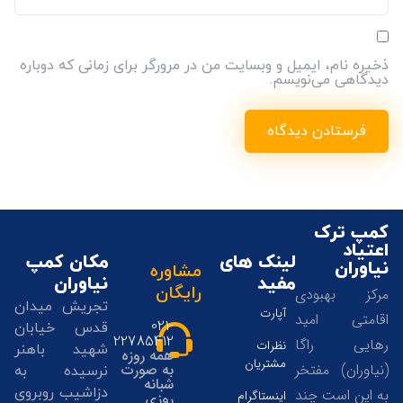
ذخیره نام، ایمیل و وبسایت من در مرورگر برای زمانی که دوباره
دیدگاهی می‌نویسم.
کمپ ترک
اعتیاد
لینک های
مکان کمپ
نیاوران
مشاوره
مفید
نیاوران
رایگان
مرکز بهبودی
تجریش میدان
آپارت
اقامتی امید
021-
قدس خیابان
22785412
رهایی راگا
نظرات
شهید باهنر
همه روزه
مشتریان
(نیاوران) مفتخر
به صورت
نرسیده به
شبانه
دزاشیب روبروی
به این است چند
اینستاگرام
روزی