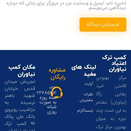
ذخیره نام، ایمیل و وبسایت من در مرورگر برای زمانی که دوباره
دیدگاهی می‌نویسم.
کمپ ترک
اعتیاد
لینک های
مکان کمپ
نیاوران
مشاوره
مفید
نیاوران
رایگان
مرکز بهبودی
تجریش میدان
آپارت
اقامتی امید
021-
قدس خیابان
22785412
رهایی راگا
نظرات
شهید باهنر
همه روزه
مشتریان
(نیاوران) مفتخر
به صورت
نرسیده به
شبانه
دزاشیب روبروی
به این است چند
اینستاگرام
روزی
بانک ملی پلاک
دوره به عنوان
۹۶ کمپ ترک
بهترین مرکز ترک
اعتیاد نیاوران