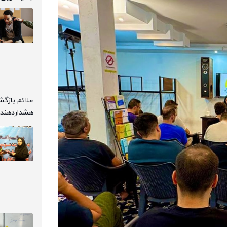
هشداردهنده