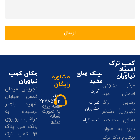
ارسال
کمپ ترک
اعتیاد
لینک های
مکان کمپ
نیاوران
مشاوره
مفید
نیاوران
رایگان
مرکز بهبودی
تجریش میدان
آپارت
اقامتی امید
021-
قدس خیابان
22785412
رهایی راگا
نظرات
شهید باهنر
همه روزه
مشتریان
(نیاوران) مفتخر
به صورت
نرسیده به
شبانه
دزاشیب روبروی
به این است چند
اینستاگرام
روزی
بانک ملی پلاک
دوره به عنوان
۹۶ کمپ ترک
بهترین مرکز ترک