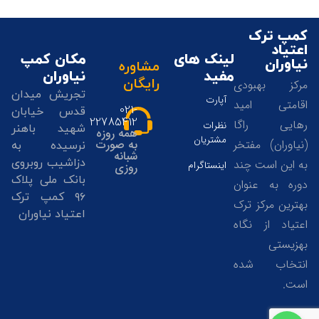
کمپ ترک
اعتیاد
لینک های
مکان کمپ
نیاوران
مشاوره
مفید
نیاوران
رایگان
مرکز بهبودی
تجریش میدان
آپارت
اقامتی امید
021-
قدس خیابان
22785412
رهایی راگا
نظرات
شهید باهنر
همه روزه
مشتریان
(نیاوران) مفتخر
به صورت
نرسیده به
شبانه
دزاشیب روبروی
به این است چند
اینستاگرام
روزی
بانک ملی پلاک
دوره به عنوان
۹۶ کمپ ترک
بهترین مرکز ترک
اعتیاد نیاوران
اعتیاد از نگاه
بهزیستی
انتخاب شده
02122785405
است.